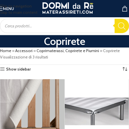
Skip to navigation
MENU
Skip to main content
Coprirete
Home
»
Accessori
»
Coprimaterassi, Coprirete e Piumini
»
Coprirete
Visualizzazione di 3 risultati
Show sidebar