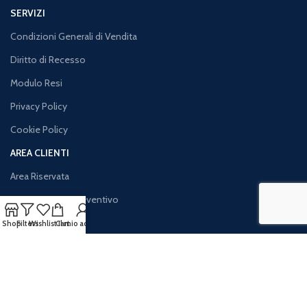
SERVIZI
Condizioni Generali di Vendita
Diritto di Recesso
Modulo Resi
Privacy Policy
Cookie Policy
AREA CLIENTI
Area Riservata
Contattaci per Preventivo
Resi e Rimborsi
Shop
Filters
Wishlist
Cart
Il mio account
Iva Agevolata
Traccia il tuo Ordine