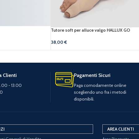
Tutore soft per alluce valgo HALLUX GO
38,00
€
 Clienti
Pagamenti Sicuri
.00 - 13.00
Paga comodamente online
30
scegliendo uno fra i metodi
disponibili.
IZI
AREA CLIENTI
ni Generali di Vendita
Area Riservata