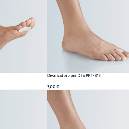
Divaricatore per Dita PRT-S13
7,00
€