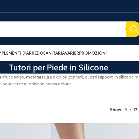
PLEMENTI D’ARREDO
SANITARIA
VARIER
PROMOZIONI
Tutori per Piede in Silicone
per alluce valgo, metatarsalgia e dolori generali, questi supporti in silicone
r un benessere quotidiano senza dolore.
Show
9
12