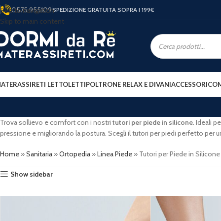
0575 955109
Skip to navigation
SPEDIZIONE GRATUITA SOPRA I 199
€
Skip to main content
ATERASSI
RETI LETTO
LETTI
POLTRONE RELAX E DIVANI
ACCESSORI
COM
Trova sollievo e comfort con i nostri
tutori per piede
in silicone
. Ideali 
pressione e migliorando la postura. Scegli il tutori per piedi perfetto pe
Home
»
Sanitaria
»
Ortopedia
»
Linea Piede
»
Tutori per Piede in Silicone
Show sidebar