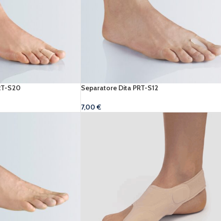
PRT-S20
Separatore Dita PRT-S12
7,00
€