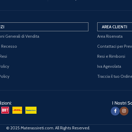
IZI
AREA CLIENTI
ni Generali di Vendita
Area Riservata
di Recesso
Contattaci per Pre
Resi
Resi e Rimborsi
Policy
Iva Agevolata
Policy
Traccia il tuo Ordin
zioni:
I Nostri So
© 2025 Materassireti.com. All Rights Reserved.