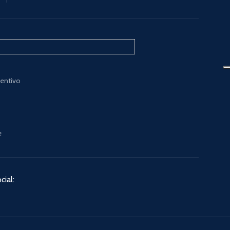
ventivo
e
cial: