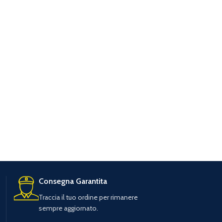
Consegna Garantita
Traccia il tuo ordine per rimanere
sempre aggiornato.