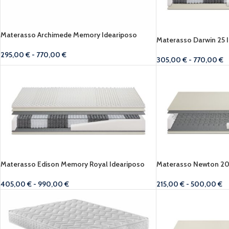
Materasso Archimede Memory Ideariposo
Materasso Darwin 25 
295,00
€
-
770,00
€
305,00
€
-
770,00
€
Materasso Edison Memory Royal Ideariposo
Materasso Newton 20
405,00
€
-
990,00
€
215,00
€
-
500,00
€