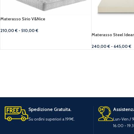
Materasso Sirio V&Nice
210,00
€
-
510,00
€
Materasso Steel Idea
240,00
€
-
645,00
€
Spedizione Gratuita.
Assistenza
Su ordini superiori a 199€.
Lun-Ven / 9
16.00 - 19.