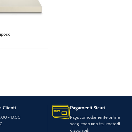
riposo
 Clienti
Pagamenti Sicuri
.00 - 13.00
Paga comodamente online
30
scegliendo uno fra i metodi
disponibili.