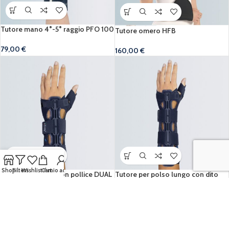
Tutore mano 4°-5° raggio PFO 100
Tutore omero HFB
79,00
€
160,00
€
Shop
Filters
Wishlist
Cart
Il mio account
Tutore per polso con pollice DUAL
Tutore per polso lungo con dito
LOCK T
DUAL LOCK T MAX
55,00
€
63,00
€