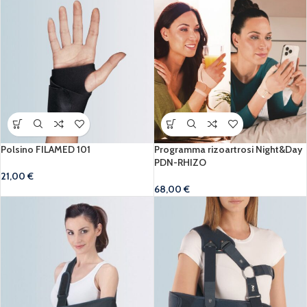
Polsino FILAMED 101
Programma rizoartrosi Night&Day
PDN-RHIZO
21,00
€
68,00
€