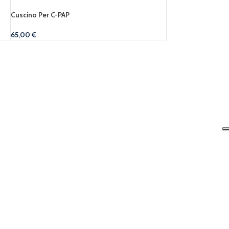
Cuscino Per C-PAP
65,00
€