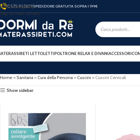
0575 955109
Skip to navigation
SPEDIZIONE GRATUITA SOPRA I 199
€
Skip to main content
ATERASSI
RETI LETTO
LETTI
POLTRONE RELAX E DIVANI
ACCESSORI
COM
Home
»
Sanitaria
»
Cura della Persona
»
Cuscini
»
Cuscini Cervicali
Show sidebar