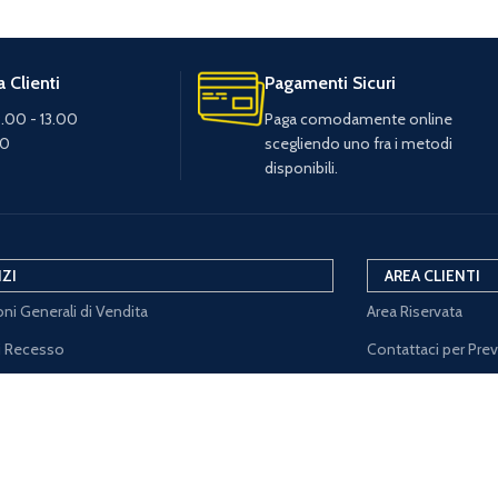
 Clienti
Pagamenti Sicuri
.00 - 13.00
Paga comodamente online
30
scegliendo uno fra i metodi
disponibili.
IZI
AREA CLIENTI
ni Generali di Vendita
Area Riservata
di Recesso
Contattaci per Pre
Resi
Resi e Rimborsi
Policy
Iva Agevolata
Policy
Traccia il tuo Ordin