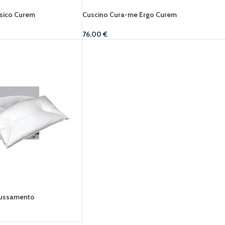
sico Curem
Cuscino Cura-me Ergo Curem
76,00
€
russamento