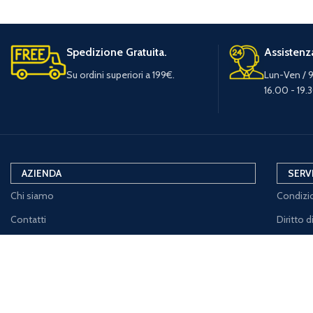
Spedizione Gratuita.
Assistenza
Su ordini superiori a 199€.
Lun-Ven / 9
16.00 - 19.
AZIENDA
SERV
Chi siamo
Condizio
Contatti
Diritto 
Dove Siamo
Modulo 
servizioclienti@materassireti.com
Privacy 
+(39) 0575 955109
Cookie 