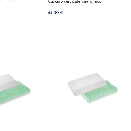
Cuscino cervicale anatomico
65,00
€
1