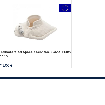
Termoforo per Spalle e Cervicale BOSOTHERM
1600
115,00
€
Spedizione Gratuita.
Assistenza
Su ordini superiori a 199€.
Lun-Ven / 9
16.00 - 19.