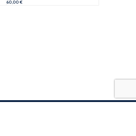
60,00
€
Consegna Garantita
Traccia il tuo ordine per rimanere
sempre aggiornato.