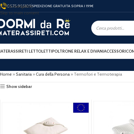
0575 955109
Skip to navigation
SPEDIZIONE GRATUITA SOPRA I 199
€
Skip to main content
ATERASSI
RETI LETTO
LETTI
POLTRONE RELAX E DIVANI
ACCESSORI
COM
Home
»
Sanitaria
»
Cura della Persona
»
Termofori e Termoterapia
Show sidebar