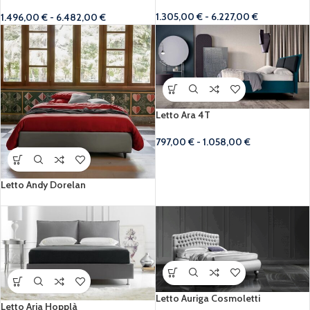
1.305,00
€
-
6.227,00
€
1.496,00
€
-
6.482,00
€
Letto Ara 4T
797,00
€
-
1.058,00
€
Letto Andy Dorelan
Letto Auriga Cosmoletti
Letto Aria Hopplà