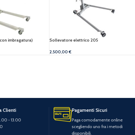
(con imbragatura)
Sollevatore elettrico 205
2.500,00
€
 Clienti
Pagamenti Sicuri
.00 - 13.00
Paga comodamente online
30
scegliendo uno fra i metodi
disponibili.