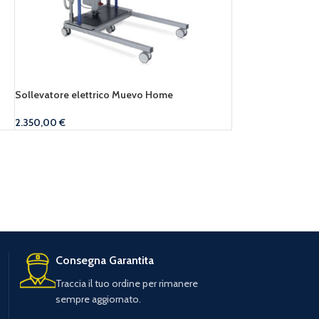
Sollevatore elettrico Muevo Home
2.350,00
€
Consegna Garantita
Traccia il tuo ordine per rimanere
sempre aggiornato.