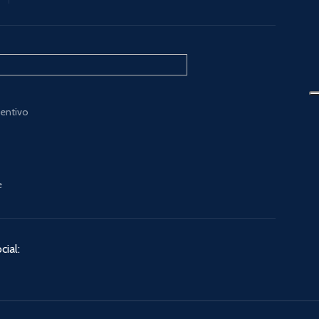
ventivo
e
cial: