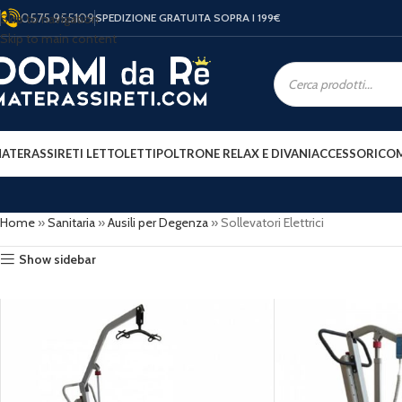
0575 955109
Skip to navigation
SPEDIZIONE GRATUITA SOPRA I 199
€
Skip to main content
ATERASSI
RETI LETTO
LETTI
POLTRONE RELAX E DIVANI
ACCESSORI
COM
Home
»
Sanitaria
»
Ausili per Degenza
»
Sollevatori Elettrici
Show sidebar