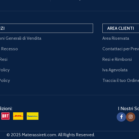
IZI
AREA CLIENTI
ni Generali di Vendita
Area Riservata
di Recesso
Contattaci per Pre
Resi
Resi e Rimborsi
Policy
Iva Agevolata
Policy
Traccia il tuo Ordin
zioni:
I Nostri So
© 2025 Materassireti.com. All Rights Reserved.