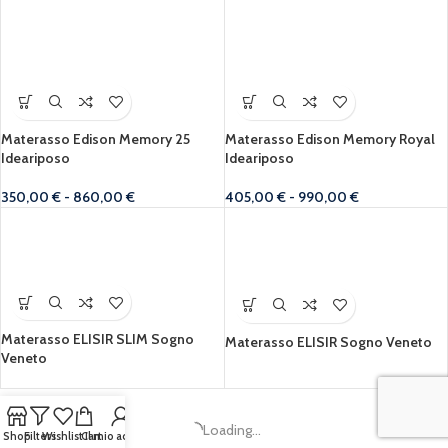
Materasso Edison Memory 25
Materasso Edison Memory Royal
Ideariposo
Ideariposo
350,00
€
-
860,00
€
405,00
€
-
990,00
€
Materasso ELISIR SLIM Sogno
Materasso ELISIR Sogno Veneto
Veneto
Loading...
Shop
Filters
Wishlist
Cart
Il mio account