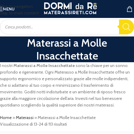
Skip to navigation
MENU
Skip to main content
Materassi a Molle
Insacchettate
I nostri
Materassi a Molle Insacchettate
sono la chiave per un sonno
profondo e rigenerante. Ogni Materasso a Molle Insacchettate offre un
supporto ergonomico e personalizzato grazie alle molle indipendenti,
che si adattano al tuo corpo e minimizzano il trasferimento di
movimento. Goditi notti indisturbate e un ambiente di riposo fresco
grazie alla maggiore circolazione dell’aria. Investi nel tuo benessere
quotidiano scegliendo la qualità superiore dei nostri materassi.
Home
»
Materassi
»
Materassi a Molle Insacchettate
Visualizzazione di 13-24 di 113 risultati