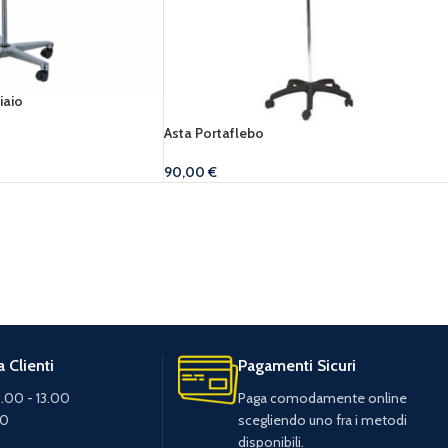
iaio
Asta Portaflebo
90,00
€
 Clienti
Pagamenti Sicuri
.00 - 13.00
Paga comodamente online
30
scegliendo uno fra i metodi
disponibili.