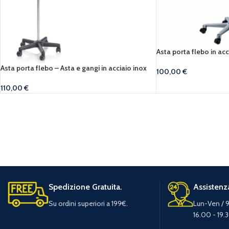
Asta porta flebo in acc
Asta porta flebo – Asta e gangi in acciaio inox
100,00
€
110,00
€
Spedizione Gratuita.
Assistenza
Su ordini superiori a 199€.
Lun-Ven / 9
16.00 - 19.