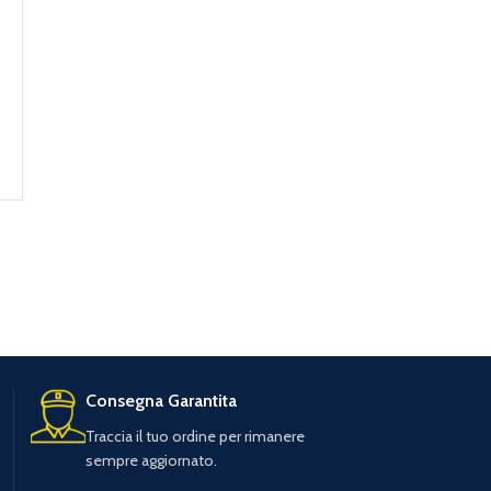
Consegna Garantita
Traccia il tuo ordine per rimanere
sempre aggiornato.