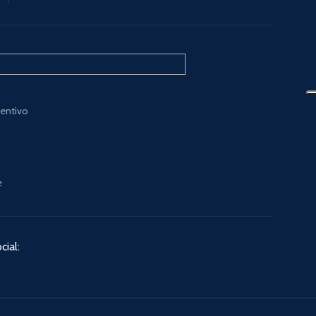
ventivo
e
cial: