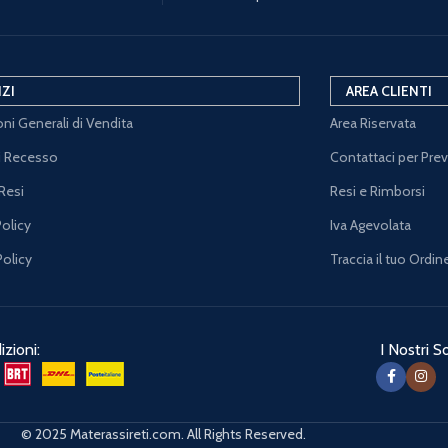
IZI
AREA CLIENTI
ni Generali di Vendita
Area Riservata
di Recesso
Contattaci per Pre
Resi
Resi e Rimborsi
Policy
Iva Agevolata
Policy
Traccia il tuo Ordin
zioni:
I Nostri So
© 2025 Materassireti.com. All Rights Reserved.