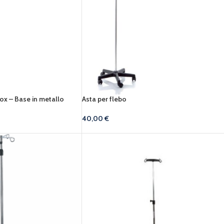
nox – Base in metallo
Asta per flebo
40,00
€