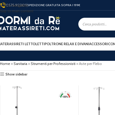
0575 955109
Skip to navigation
SPEDIZIONE GRATUITA SOPRA I 199
€
Skip to main content
ATERASSI
RETI LETTO
LETTI
POLTRONE RELAX E DIVANI
ACCESSORI
COM
Home
»
Sanitaria
»
Strumenti per Professionisti
»
Aste per Flebo
Show sidebar