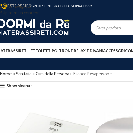
0575 955109
Skip to navigation
SPEDIZIONE GRATUITA SOPRA I 199
€
Skip to main content
ATERASSI
RETI LETTO
LETTI
POLTRONE RELAX E DIVANI
ACCESSORI
COM
Home
»
Sanitaria
»
Cura della Persona
»
Bilance Pesapersone
Show sidebar