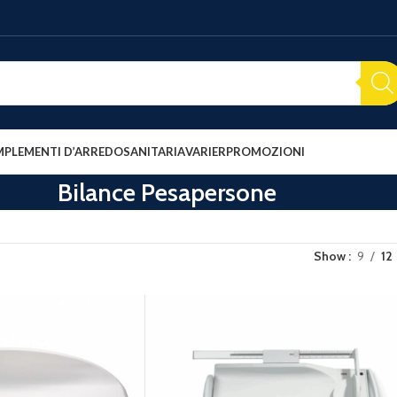
PLEMENTI D’ARREDO
SANITARIA
VARIER
PROMOZIONI
Bilance Pesapersone
Show
9
12