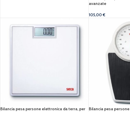
avanzate
105,00
€
Bilancia pesa persone elettronica da terra, per
Bilancia pesa persone
uso privato
terra, per uso medico
85,00
€
180,00
€