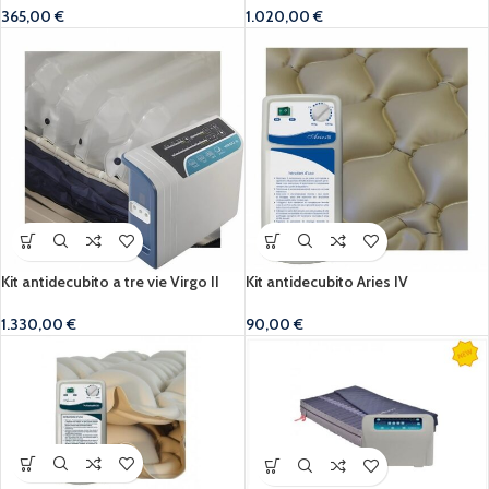
365,00
€
1.020,00
€
Kit antidecubito a tre vie Virgo II
Kit antidecubito Aries IV
1.330,00
€
90,00
€