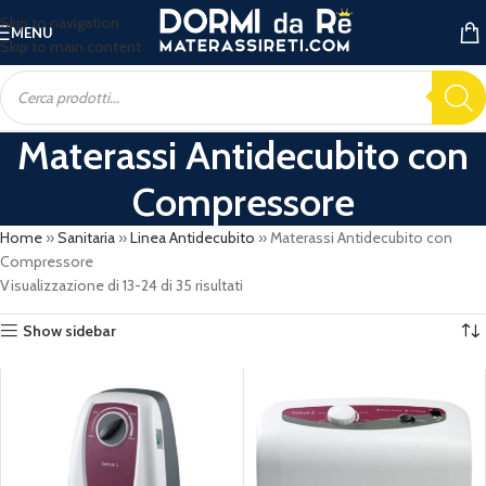
Skip to navigation
MENU
Skip to main content
Materassi Antidecubito con
Compressore
Home
»
Sanitaria
»
Linea Antidecubito
»
Materassi Antidecubito con
Compressore
Visualizzazione di 13-24 di 35 risultati
Show sidebar