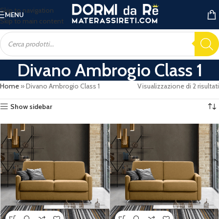
Skip to navigation
MENU
Skip to main content
Divano Ambrogio Class 1
Home
»
Divano Ambrogio Class 1
Visualizzazione di 2 risultati
Show sidebar