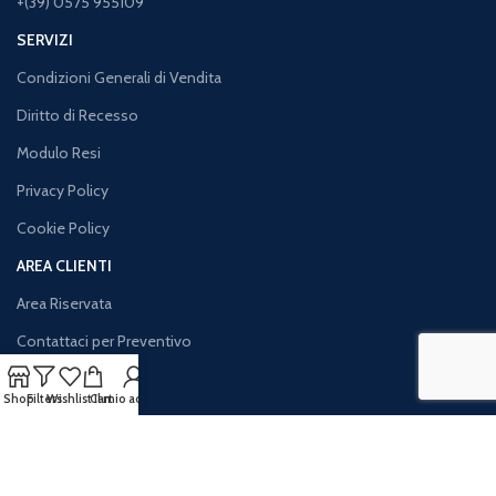
+(39) 0575 955109
SERVIZI
Condizioni Generali di Vendita
Diritto di Recesso
Modulo Resi
Privacy Policy
Cookie Policy
AREA CLIENTI
Area Riservata
Contattaci per Preventivo
Resi e Rimborsi
Shop
Filters
Wishlist
Cart
Il mio account
Iva Agevolata
Traccia il tuo Ordine