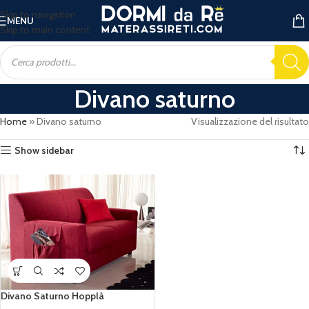
Skip to navigation
MENU
Skip to main content
Divano saturno
Home
»
Divano saturno
Visualizzazione del risultato
Show sidebar
Divano Saturno Hopplà