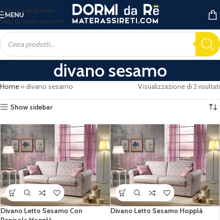
Skip to navigation
MENU
Skip to main content
divano sesamo
Home
»
divano sesamo
Visualizzazione di 2 risultati
Show sidebar
Divano Letto Sesamo Con
Divano Letto Sesamo Hopplà