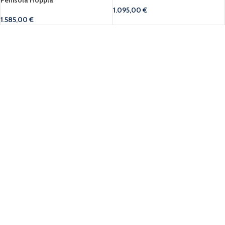
Penisola Hopplà
1.095,00
€
1.585,00
€