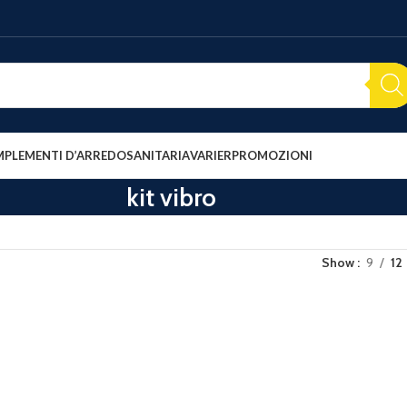
PLEMENTI D’ARREDO
SANITARIA
VARIER
PROMOZIONI
kit vibro
Show
9
12