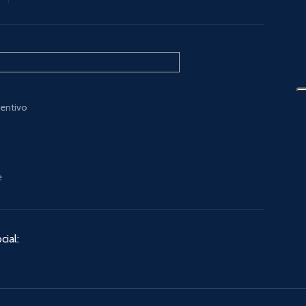
ventivo
e
cial: