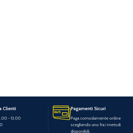
 Clienti
Pagamenti Sicuri
.00 - 13.00
Paga comodamente online
30
scegliendo uno fra i metodi
disponibili.