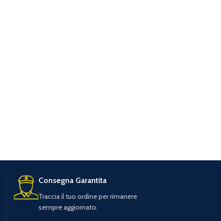
Consegna Garantita
Traccia il tuo ordine per rimanere
sempre aggiornato.