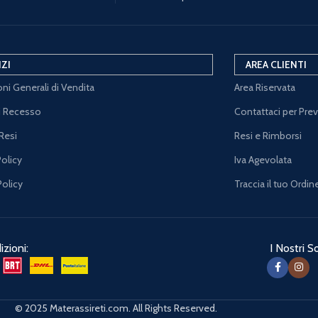
IZI
AREA CLIENTI
ni Generali di Vendita
Area Riservata
di Recesso
Contattaci per Pre
Resi
Resi e Rimborsi
Policy
Iva Agevolata
Policy
Traccia il tuo Ordin
zioni:
I Nostri So
© 2025 Materassireti.com. All Rights Reserved.