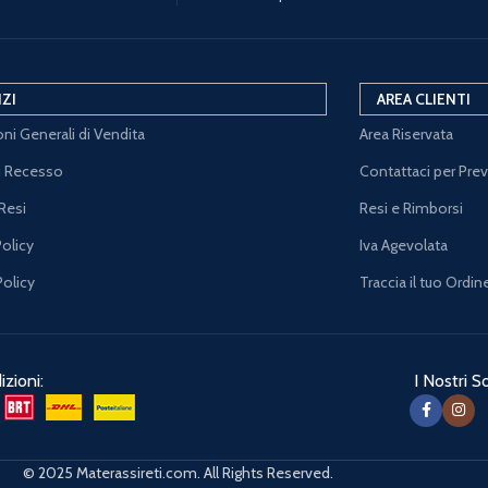
IZI
AREA CLIENTI
ni Generali di Vendita
Area Riservata
di Recesso
Contattaci per Pre
Resi
Resi e Rimborsi
Policy
Iva Agevolata
Policy
Traccia il tuo Ordin
zioni:
I Nostri So
© 2025 Materassireti.com. All Rights Reserved.