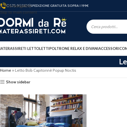
0575 955109
Skip to navigation
SPEDIZIONE GRATUITA SOPRA I 199
€
Skip to main content
ATERASSI
RETI LETTO
LETTI
POLTRONE RELAX E DIVANI
ACCESSORI
COM
Le
Home
»
Letto Bob Capitonnè Popup Noctis
Show sidebar