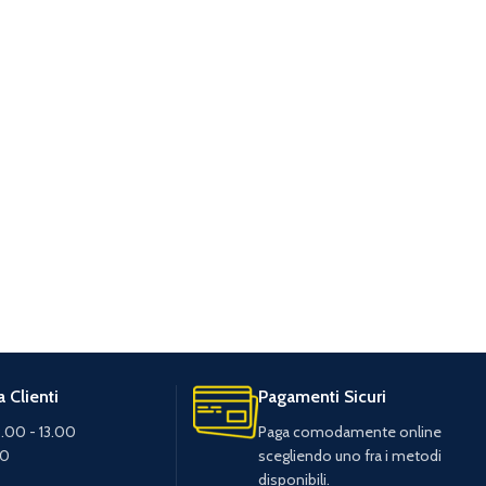
 Clienti
Pagamenti Sicuri
.00 - 13.00
Paga comodamente online
30
scegliendo uno fra i metodi
disponibili.