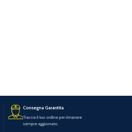
Consegna Garantita
Traccia il tuo ordine per rimanere
sempre aggiornato.