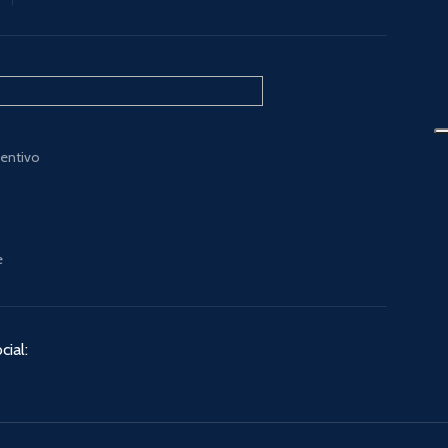
ventivo
e
cial: