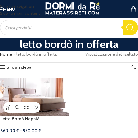
Skip to navigation
MENU
Skip to main content
letto bordò in offerta
Home
»
letto bordò in offerta
Visualizzazione del risultato
Show sidebar
Letto Bordò Hopplà
660,00
€
-
950,00
€