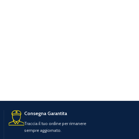
Consegna Garantita
Traccia il tuo ordine per rimanere
sempre aggiornato.