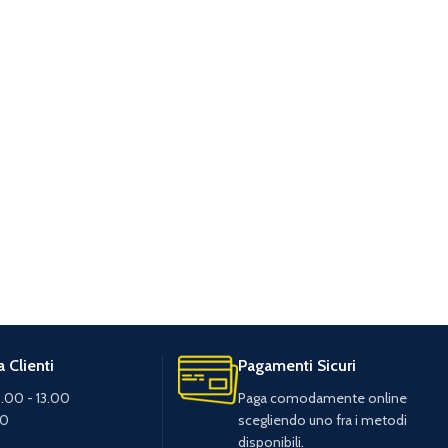
 Clienti
Pagamenti Sicuri
.00 - 13.00
Paga comodamente online
30
scegliendo uno fra i metodi
disponibili.