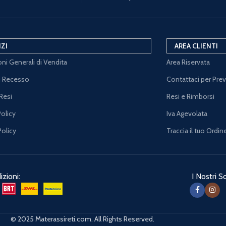
IZI
AREA CLIENTI
ni Generali di Vendita
Area Riservata
di Recesso
Contattaci per Pre
Resi
Resi e Rimborsi
Policy
Iva Agevolata
Policy
Traccia il tuo Ordin
zioni:
I Nostri So
© 2025 Materassireti.com. All Rights Reserved.