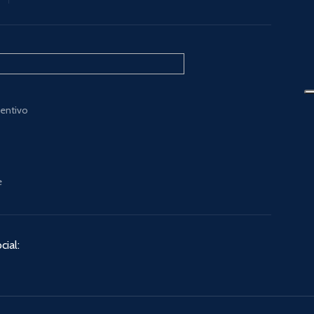
ventivo
e
cial: