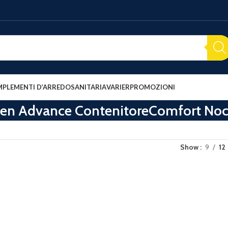
PLEMENTI D’ARREDO
SANITARIA
VARIER
PROMOZIONI
den Advance ContenitoreComfort Noc
Show
9
12