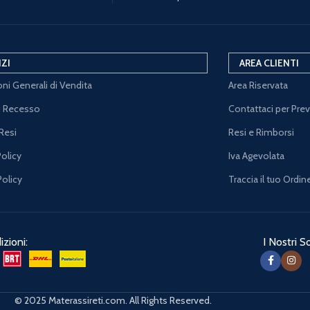
IZI
AREA CLIENTI
ni Generali di Vendita
Area Riservata
di Recesso
Contattaci per Pre
Resi
Resi e Rimborsi
Policy
Iva Agevolata
Policy
Traccia il tuo Ordin
zioni:
I Nostri So
© 2025 Materassireti.com. All Rights Reserved.