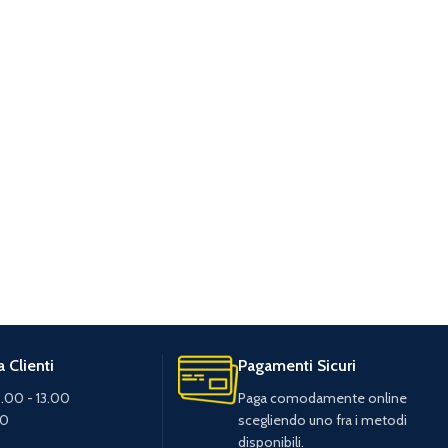
 Clienti
Pagamenti Sicuri
.00 - 13.00
Paga comodamente online
30
scegliendo uno fra i metodi
disponibili.