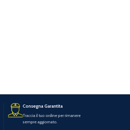
Consegna Garantita
Traccia il tuo ordine per rimanere
sempre aggiornato.