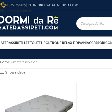
0575 955109
Skip to navigation
SPEDIZIONE GRATUITA SOPRA I 199
€
Skip to main content
ATERASSI
RETI LETTO
LETTI
POLTRONE RELAX E DIVANI
ACCESSORI
COM
Home
»
materasso aloe
Show sidebar