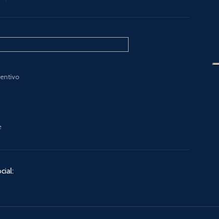
ventivo
e
cial: