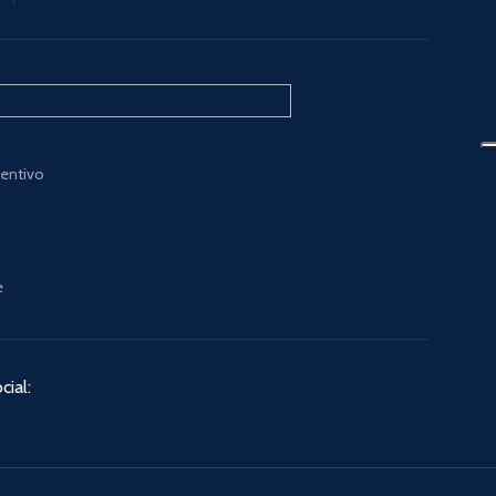
ventivo
e
cial: