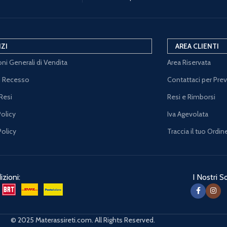
IZI
AREA CLIENTI
ni Generali di Vendita
Area Riservata
di Recesso
Contattaci per Pre
Resi
Resi e Rimborsi
Policy
Iva Agevolata
Policy
Traccia il tuo Ordin
zioni:
I Nostri So
© 2025 Materassireti.com. All Rights Reserved.