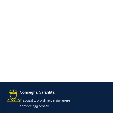
Consegna Garantita
Traccia il tuo ordine per rimanere
sempre aggiornato.