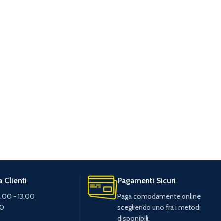
 Clienti
Pagamenti Sicuri
.00 - 13.00
Paga comodamente online
30
scegliendo uno fra i metodi
disponibili.