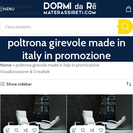
Skip to navigation
MENU
Skip to main content
poltrona girevole made in
italy in promozione
Home
»
poltrona girevole made in italy in promozione
Visualizzazione di 2 risultati
Show sidebar