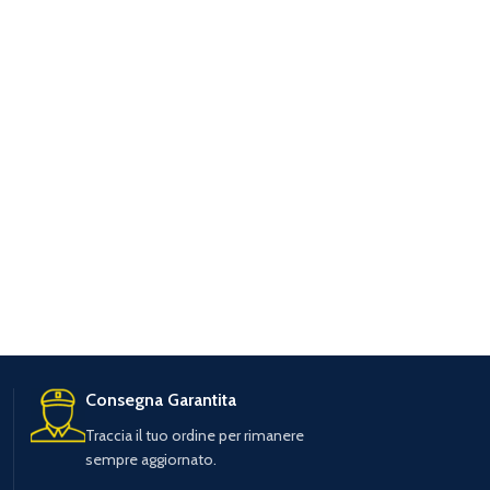
Consegna Garantita
Traccia il tuo ordine per rimanere
sempre aggiornato.