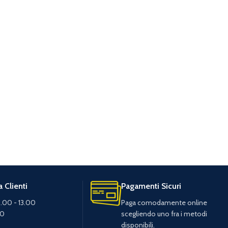
 Clienti
Pagamenti Sicuri
.00 - 13.00
Paga comodamente online
30
scegliendo uno fra i metodi
disponibili.