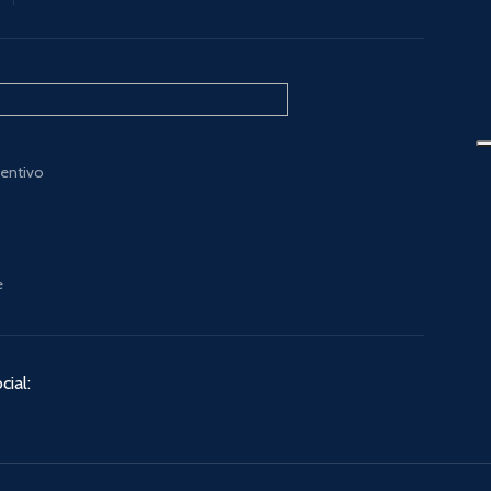
ventivo
e
cial: