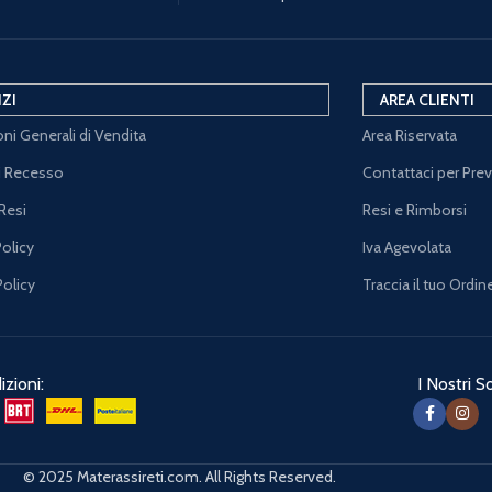
IZI
AREA CLIENTI
ni Generali di Vendita
Area Riservata
di Recesso
Contattaci per Pre
Resi
Resi e Rimborsi
Policy
Iva Agevolata
Policy
Traccia il tuo Ordin
zioni:
I Nostri So
© 2025 Materassireti.com. All Rights Reserved.