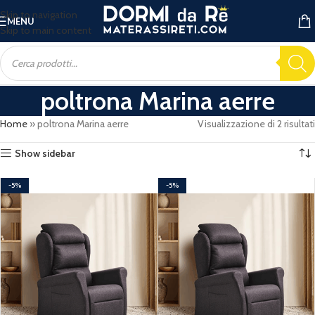
Skip to navigation
MENU
Skip to main content
poltrona Marina aerre
Home
»
poltrona Marina aerre
Visualizzazione di 2 risultati
Show sidebar
-5%
-5%