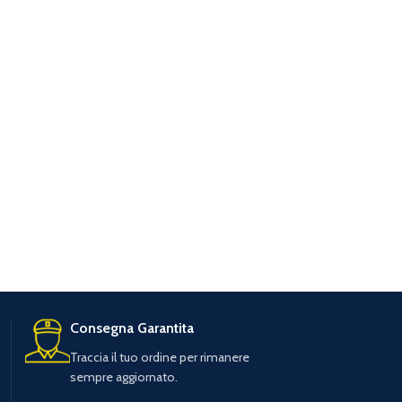
Consegna Garantita
Traccia il tuo ordine per rimanere
sempre aggiornato.