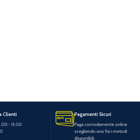
 Clienti
Pagamenti Sicuri
.00 - 13.00
Paga comodamente online
30
scegliendo uno fra i metodi
disponibili.