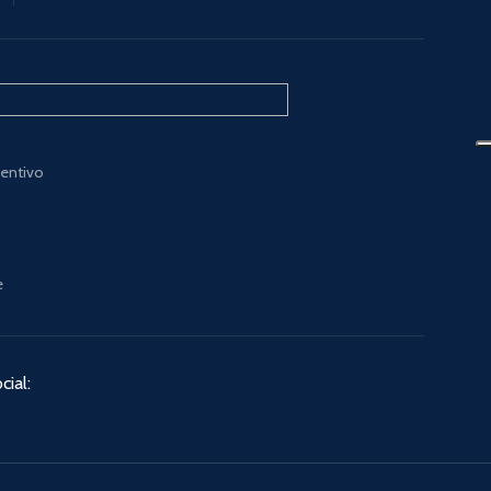
ventivo
e
cial: