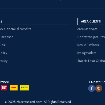
IZI
AREA CLIENTI
ni Generali di Vendita
Area Riservata
di Recesso
Contattaci per Pre
Resi
Resi e Rimborsi
Policy
Iva Agevolata
Policy
Traccia il tuo Ordin
zioni:
I Nostri So
© 2025 Materassireti.com. All Rights Reserved.