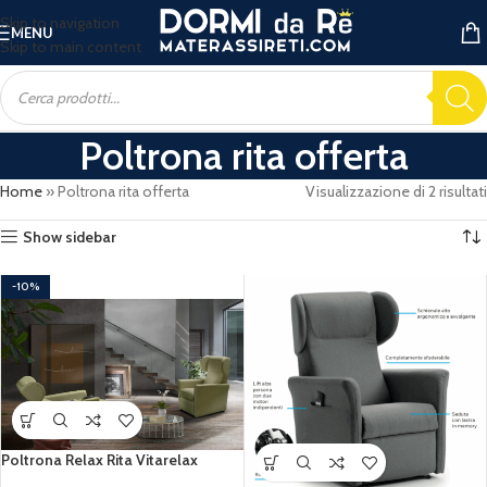
Skip to navigation
MENU
Skip to main content
Poltrona rita offerta
Home
»
Poltrona rita offerta
Visualizzazione di 2 risultati
Show sidebar
-10%
Poltrona Relax Rita Vitarelax