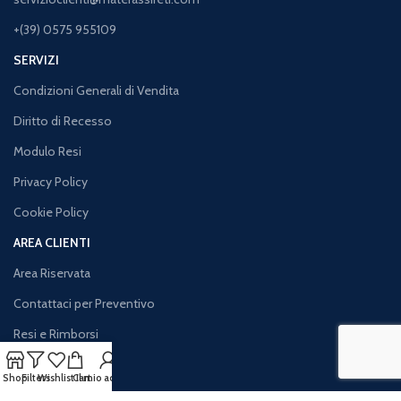
+(39) 0575 955109
SERVIZI
Condizioni Generali di Vendita
Diritto di Recesso
Modulo Resi
Privacy Policy
Cookie Policy
AREA CLIENTI
Area Riservata
Contattaci per Preventivo
Resi e Rimborsi
Iva Agevolata
Shop
Filters
Wishlist
Cart
Il mio account
Traccia il tuo Ordine