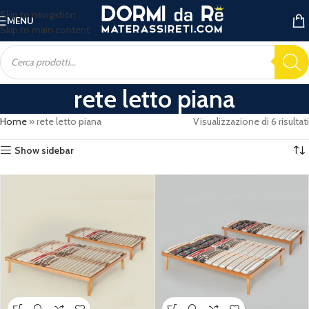
Skip to navigation
MENU
Skip to main content
rete letto piana
Home
»
rete letto piana
Visualizzazione di 6 risultati
Show sidebar