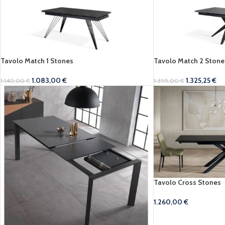
Tavolo Match 1 Stones
Tavolo Match 2 Stone
1.083,00
€
1.325,25
€
1.140,00
€
1.395,00
€
Tavolo Cross Stones
1.260,00
€