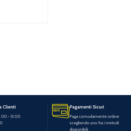
 Clienti
Pagamenti Sicuri
.00 - 13.00
Paga comodamente online
30
scegliendo uno fra i metodi
disponibili.