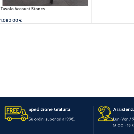
Tavolo Account Stones
1.080,00
€
Spedizione Gratuita.
Assistenza
Su ordini superiori a 199€.
Lun-Ven / 9
16.00 - 19.