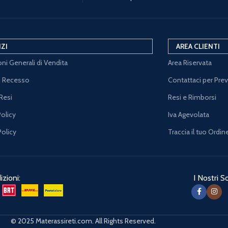
IZI
AREA CLIENTI
ni Generali di Vendita
Area Riservata
di Recesso
Contattaci per Pre
Resi
Resi e Rimborsi
Policy
Iva Agevolata
Policy
Traccia il tuo Ordin
zioni:
I Nostri So
© 2025 Materassireti.com. All Rights Reserved.