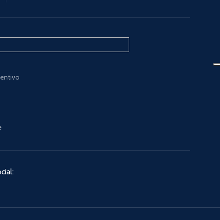
ventivo
e
cial: