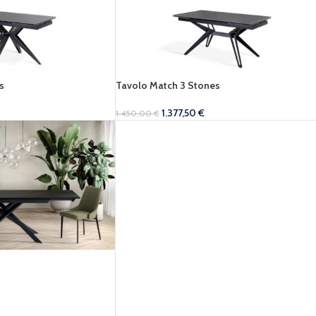
s
Tavolo Match 3 Stones
1.377,50
€
1.450,00
€