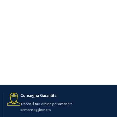
Consegna Garantita
Traccia il tuo ordine per rimanere
sempre aggiornato.