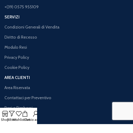
+(39) 0575 955109
SERVIZI
Condizioni Generali di Vendita
Diritto di Recesso
Modulo Resi
Privacy Policy
Cookie Policy
AREA CLIENTI
Area Riservata
Contattaci per Preventivo
Resi e Rimborsi
Iva Agevolata
Shop
Filters
Wishlist
Cart
Il mio account
Traccia il tuo Ordine