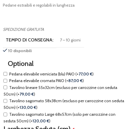
Pedane estraibili e regolabili in lunghezza
SPEDIZIONE GRATUITA
TEMPO DI CONSEGNA:
7 – 10 giorni
10 disponibili
Optional
Pedana elevabile verniciata (blu) PAIO
(+
77,00
€
)
Pedana elevabile cromata PAIO
(+
87,00
€
)
Tavolino lineare 55x32cm (escluso per carrozzine con seduta
50cm)
(+
79,00
€
)
Tavolino sagomato 58x38cm (escluso per carrozzine con seduta
50cm)
(+
130,00
€
)
Tavolino sagomato Large 68x57cm (solo per carrozzine con
seduta 50cm)
(+
120,00
€
)
Larghezza Seduta (cm)