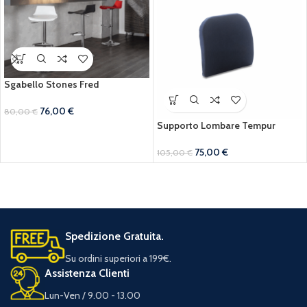
Sgabello Stones Fred
76,00
€
80,00
€
Supporto Lombare Tempur
75,00
€
105,00
€
Spedizione Gratuita.
Su ordini superiori a 199€.
Assistenza Clienti
Lun-Ven / 9.00 - 13.00