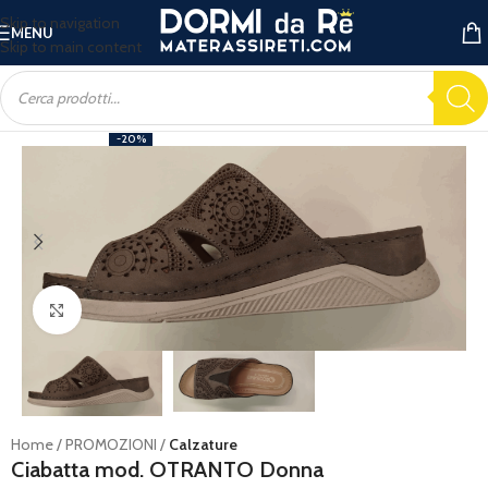
Skip to navigation
MENU
Skip to main content
-20%
Ingrandisci
Home
PROMOZIONI
Calzature
Ciabatta mod. OTRANTO Donna