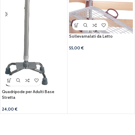
Sollevamalati da Letto
55,00
€
Quadripode per Adulti Base
Stretta
24,00
€