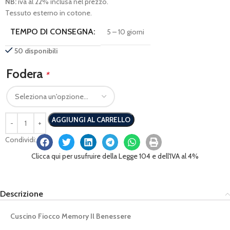
NB:
iva al 22% inclusa nel prezzo.
Tessuto esterno in cotone.
TEMPO DI CONSEGNA:
5 – 10 giorni
50 disponibili
Fodera
*
AGGIUNGI AL CARRELLO
Condividi:
Clicca qui per usufruire della Legge 104 e dell'IVA al 4%
Descrizione
Cuscino Fiocco Memory Il Benessere