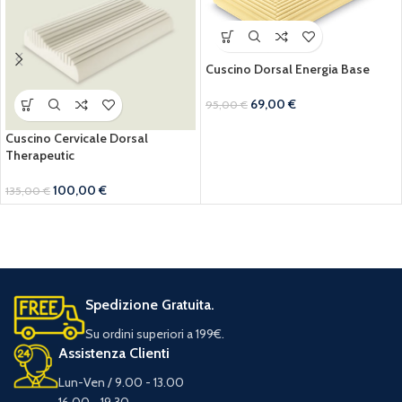
Cuscino Dorsal Energia Base
69,00
€
95,00
€
Cuscino Cervicale Dorsal
Therapeutic
100,00
€
135,00
€
Spedizione Gratuita.
Su ordini superiori a 199€.
Assistenza Clienti
Lun-Ven / 9.00 - 13.00