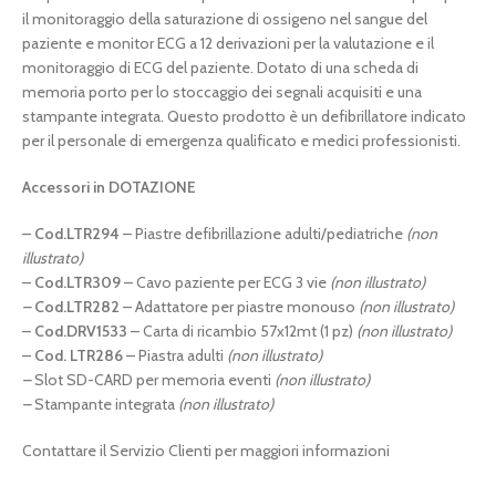
il monitoraggio della saturazione di ossigeno nel sangue del
paziente e monitor ECG a 12 derivazioni per la valutazione e il
monitoraggio di ECG del paziente. Dotato di una scheda di
memoria porto per lo stoccaggio dei segnali acquisiti e una
stampante integrata. Questo prodotto è un defibrillatore indicato
per il personale di emergenza qualificato e medici professionisti.
Accessori in DOTAZIONE
–
Cod.LTR294
– Piastre defibrillazione adulti/pediatriche
(non
illustrato)
–
Cod.LTR309
– Cavo paziente per ECG 3 vie
(non illustrato)
–
Cod.LTR282
– Adattatore per piastre monouso
(non illustrato)
–
Cod.DRV1533
– Carta di ricambio 57x12mt (1 pz)
(non illustrato)
–
Cod. LTR286
– Piastra adulti
(non illustrato)
–
Slot SD-CARD per memoria eventi
(non illustrato)
–
Stampante integrata
(non illustrato)
Contattare il Servizio Clienti per maggiori informazioni