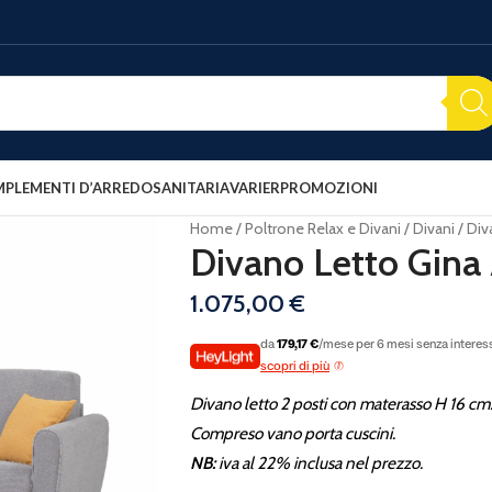
PLEMENTI D’ARREDO
SANITARIA
VARIER
PROMOZIONI
Home
Poltrone Relax e Divani
Divani
Div
Divano Letto Gina 
1.075,00
€
da
179,17 €
/mese per 6 mesi senza interes
scopri di più
Divano letto 2 posti con materasso H 16 cm
Compreso vano porta cuscini.
NB:
iva al 22% inclusa nel prezzo.