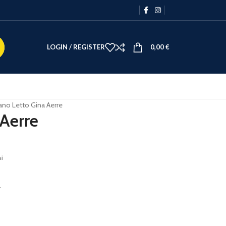
LOGIN / REGISTER
0,00
€
ano Letto Gina Aerre
Aerre
si
.