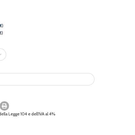
€
)
€
)
 della Legge 104 e dell'IVA al 4%