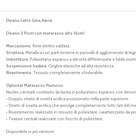
Divano Letto Gina Aerre
Divano 2 Posti con materasso alto 16cm!
Meccanismo
: Rete elettro saldata.
Struttura
: Metallica con parti esterne in pannelli di agglomerato di le
Imbottitura
: Poliuretano espanso a densità differenziate e falda ovatta
Sospensione Seduta
: Cinghie elastiche ad alta resistenza.
Rivestimento
: Tessuto completamente sfoderabile.
Optional Materasso Piumoso:
Nucleo centrale costituito da lastra in poliuretano espanso con densit
• Doppio strato di ovatta acrilica posizionato nella parte superiore.
• Strato di ovatta acrilica che avvolge completamente tutti i lati del m
• Rivestimento realizzato in tessuto di poliestere, caratterizzato da pr
• Tirature centrali realizzate con fiocchi di poliestere.
Disponibile in più versioni: