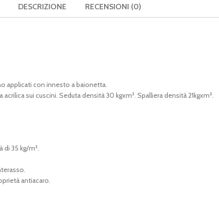
DESCRIZIONE
RECENSIONI (0)
gno applicati con innesto a baionetta.
 acrilica sui cuscini. Seduta densità 30 kgxm³. Spalliera densità 21kgxm³.
à di 35 kg/m³.
aterasso.
oprietà antiacaro.