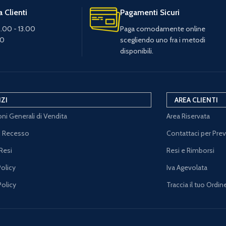
 Clienti
Pagamenti Sicuri
.00 - 13.00
Paga comodamente online
30
scegliendo uno fra i metodi
disponibili.
IZI
AREA CLIENTI
ni Generali di Vendita
Area Riservata
di Recesso
Contattaci per Pre
Resi
Resi e Rimborsi
Policy
Iva Agevolata
Policy
Traccia il tuo Ordin