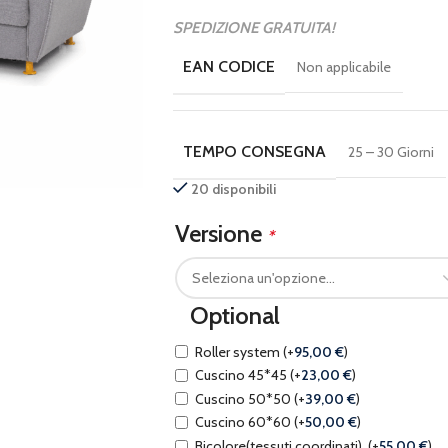
SPEDIZIONE GRATUITA!
EAN CODICE
Non applicabile
TEMPO CONSEGNA
25 – 30 Giorni
20 disponibili
Versione
*
Optional
Roller system
(+
95,00
€
)
Cuscino 45*45
(+
23,00
€
)
Cuscino 50*50
(+
39,00
€
)
Cuscino 60*60
(+
50,00
€
)
Bicolore(tessuti coordinati).
(+
55,00
€
)