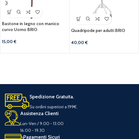
Bastone in legno con manico
curvo Uomo BRIO
Quadripode per adulti BRIO
15,00
€
40,00
€
Spedizione Gratuita.
Su ordini superiori a 199€.
Assistenza Clienti
Lun-Ven / 9.00 - 13.00
16.00 - 19.30
Pagamenti Sicuri