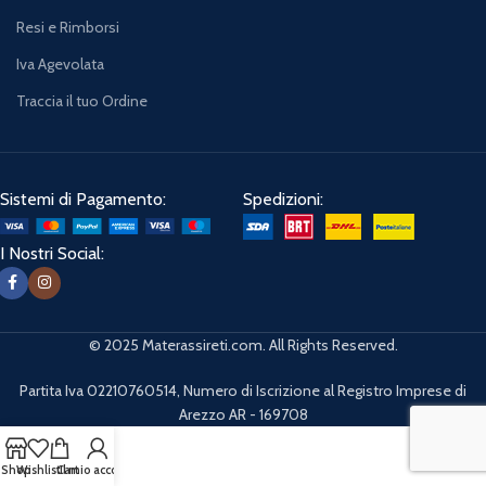
Resi e Rimborsi
Iva Agevolata
Traccia il tuo Ordine
Sistemi di Pagamento:
Spedizioni:
I Nostri Social:
© 2025 Materassireti.com. All Rights Reserved.
Partita Iva 02210760514, Numero di Iscrizione al Registro Imprese di
Arezzo AR - 169708
Shop
Wishlist
Cart
Il mio account