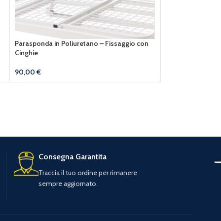
Parasponda in Poliuretano – Fissaggio con
Cinghie
90,00
€
Consegna Garantita
Traccia il tuo ordine per rimanere
sempre aggiornato.