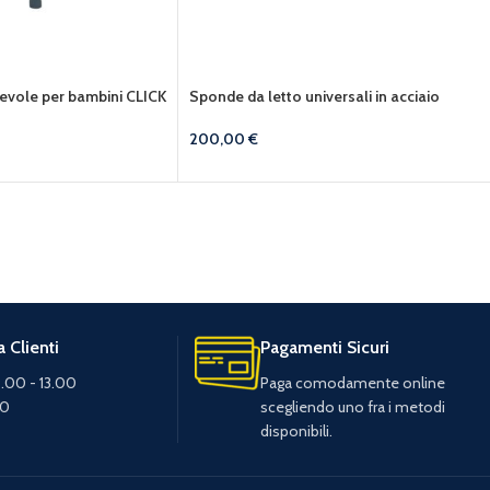
vole per bambini CLICK
Sponde da letto universali in acciaio
200,00
€
 Clienti
Pagamenti Sicuri
.00 - 13.00
Paga comodamente online
30
scegliendo uno fra i metodi
disponibili.