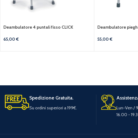
Deambulatore 4 puntali fisso CLICK
Deambulatore pieghe
65,00
€
55,00
€
Spedizione Gratuita.
Assistenza
Su ordini superiori a 199€.
Lun-Ven / 9
16.00 - 19.