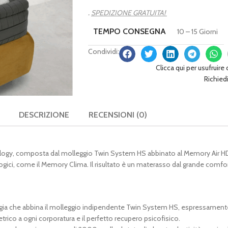
.
SPEDIZIONE GRATUITA!
TEMPO CONSEGNA
10 – 15 Giorni
Condividi:
Clicca qui per usufruire
Richied
DESCRIZIONE
RECENSIONI (0)
chnology, composta dal molleggio Twin System HS abbinato al Memory Air H
ologici, come il Memory Clima. Il risultato è un materasso dal grande comfo
ogia che abbina il molleggio indipendente Twin System HS, espressament
rico a ogni corporatura e il perfetto recupero psicofisico.