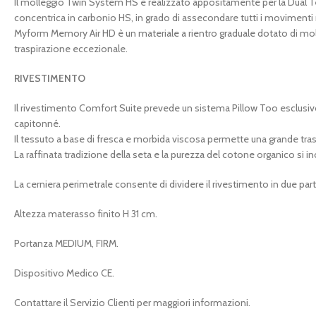
Il molleggio Twin System HS è realizzato appositamente per la Dual Te
concentrica in carbonio HS, in grado di assecondare tutti i movimenti
Myform Memory Air HD è un materiale a rientro graduale dotato di mo
traspirazione eccezionale.
RIVESTIMENTO
Il rivestimento Comfort Suite prevede un sistema Pillow Too esclusivo 
capitonné.
Il tessuto a base di fresca e morbida viscosa permette una grande tra
La raffinata tradizione della seta e la purezza del cotone organico si
La cerniera perimetrale consente di dividere il rivestimento in due parti 
Altezza materasso finito H 31 cm.
Portanza MEDIUM, FIRM.
Dispositivo Medico CE.
Contattare il Servizio Clienti per maggiori informazioni.