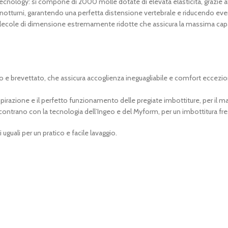
cnology: si compone di 2000 molle dotate di elevata elasticità, grazie a
 notturni, garantendo una perfetta distensione vertebrale e riducendo eve
lecole di dimensione estremamente ridotte che assicura la massima capa
e brevettato, che assicura accoglienza ineguagliabile e comfort ecceziona
spirazione e il perfetto funzionamento delle pregiate imbottiture, per il 
 incontrano con la tecnologia dell’Ingeo e del Myform, per un imbottitura 
uguali per un pratico e facile lavaggio.