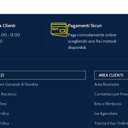
 Clienti
Pagamenti Sicuri
.00 - 13.00
Paga comodamente online
30
scegliendo uno fra i metodi
disponibili.
IZI
AREA CLIENTI
ni Generali di Vendita
Area Riservata
di Recesso
Contattaci per Pre
Resi
Resi e Rimborsi
Policy
Iva Agevolata
Policy
Traccia il tuo Ordin