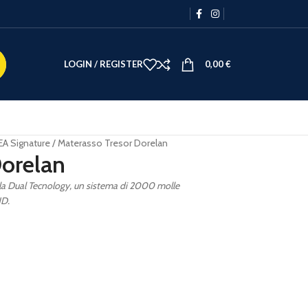
LOGIN / REGISTER
0,00
€
EA Signature
Materasso Tresor Dorelan
Dorelan
n la Dual Tecnology, un sistema di 2000 molle
HD.