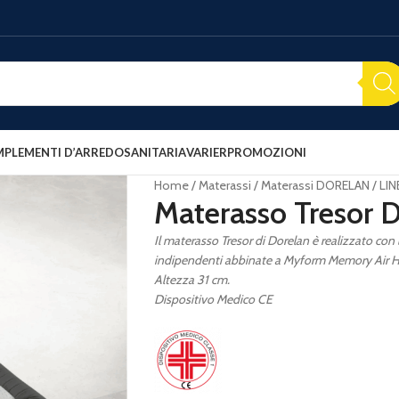
PLEMENTI D’ARREDO
SANITARIA
VARIER
PROMOZIONI
Home
Materassi
Materassi DORELAN
LIN
Materasso Tresor 
Il materasso Tresor di Dorelan è realizzato co
indipendenti abbinate a Myform Memory Air 
Altezza 31 cm.
Dispositivo Medico CE