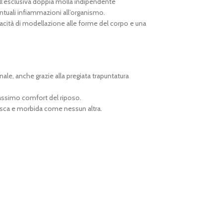
ll’esclusiva doppia molla indipendente
ntuali infiammazioni all’organismo.
cità di modellazione alle forme del corpo e una
le, anche grazie alla pregiata trapuntatura
massimo comfort del riposo.
fresca e morbida come nessun altra.