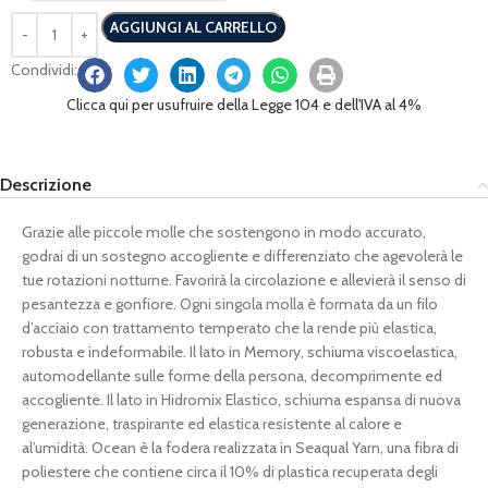
AGGIUNGI AL CARRELLO
Condividi:
Clicca qui per usufruire della Legge 104 e dell'IVA al 4%
Descrizione
Grazie alle piccole molle che sostengono in modo accurato,
godrai di un sostegno accogliente e differenziato che agevolerà le
tue rotazioni notturne. Favorirà la circolazione e allevierà il senso di
pesantezza e gonfiore. Ogni singola molla è formata da un filo
d’acciaio con trattamento temperato che la rende più elastica,
robusta e indeformabile. Il lato in Memory, schiuma viscoelastica,
automodellante sulle forme della persona, decomprimente ed
accogliente. Il lato in Hidromix Elastico, schiuma espansa di nuova
generazione, traspirante ed elastica resistente al calore e
al’umidità. Ocean è la fodera realizzata in Seaqual Yarn, una fibra di
poliestere che contiene circa il 10% di plastica recuperata degli