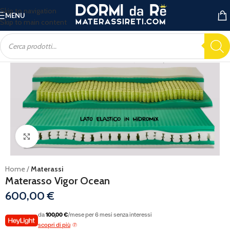
Skip to navigation
MENU
Skip to main content
Ingrandisci
Home
Materassi
Materasso Vigor Ocean
600,00
€
da
100,00 €
/mese per 6 mesi senza interessi
scopri di più