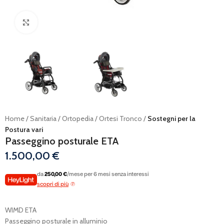
Ingrandisci
Home
Sanitaria
Ortopedia
Ortesi Tronco
Sostegni per la
Postura vari
Passeggino posturale ETA
1.500,00
€
da
250,00 €
/mese per 6 mesi senza interessi
scopri di più
WIMD ETA
Passeggino posturale in alluminio