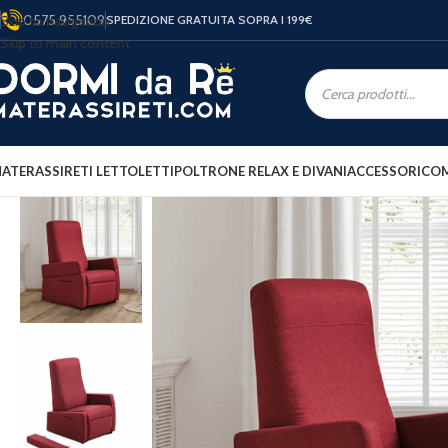
0575 955109
Skip to navigation
SPEDIZIONE GRATUITA SOPRA I 199
€
Skip to main content
ATERASSI
RETI LETTO
LETTI
POLTRONE RELAX E DIVANI
ACCESSORI
COM