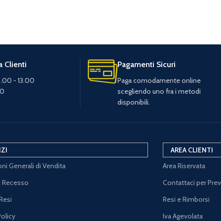
 Clienti
Pagamenti Sicuri
.00 - 13.00
Paga comodamente online
30
scegliendo uno fra i metodi
disponibili.
IZI
AREA CLIENTI
ni Generali di Vendita
Area Riservata
di Recesso
Contattaci per Pre
Resi
Resi e Rimborsi
Policy
Iva Agevolata