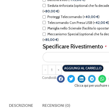
Seduta rinforzata (optional che fa decade
(+
80,00
€
)
Proteggi Telecomando
(+
40,00
€
)
Telecomando Con Presa USB
(+
42,00
€
Maniglia nello Scienale (facilita lo spos
Meccanismo Special (optional che fa deca
(+
85,00
€
)
Specificare Rivestimento
*
AGGIUNGI AL CARRELLO
Condividi:
Clicca qui per usufruire
DESCRIZIONE
RECENSIONI (0)