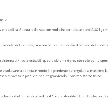
legno.
ovatta acrilica. Seduta realizzata con molle insacchettate densità 30 kg x
caldamento della seduta, crea una circolazione di aria all’interno della 
sistema di 4 ruote estraibili, questo
sistema è previsto solo per lo sp
 e sollevare la pediera in modo indipendente per regolare al massimo la po
so di messa in piedi e di seduta garantendo il minimo sforzo fisico.
zza braccioli 61 cm, altezza seduta 47 cm, profondità 83 cm, lunghezza da