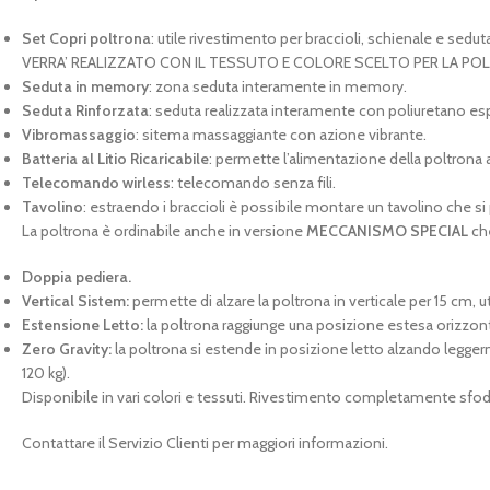
Set Copri poltrona
: utile rivestimento per braccioli, schienale e se
VERRA’ REALIZZATO CON IL TESSUTO E COLORE SCELTO PER LA PO
Seduta in memory
: zona seduta interamente in memory.
Seduta Rinforzata
: seduta realizzata interamente con poliuretano es
Vibromassaggio
: sitema massaggiante con azione vibrante.
Batteria al Litio Ricaricabile
: permette l’alimentazione della poltrona 
Telecomando wirless
: telecomando senza fili.
Tavolino
: estraendo i braccioli è possibile montare un tavolino che s
La poltrona è ordinabile anche in versione
MECCANISMO SPECIAL
che
Doppia pediera.
Vertical Sistem:
permette di alzare la poltrona in verticale per 15 cm, 
Estensione Letto:
la poltrona raggiunge una posizione estesa orizzonta
Zero Gravity:
la poltrona si estende in posizione letto alzando legge
120 kg).
Disponibile in vari colori e tessuti. Rivestimento completamente sfod
Contattare il Servizio Clienti per maggiori informazioni.