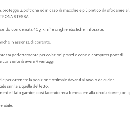
duta, protegge la poltrona ed in caso di macchie è più pratico da sfoderar
LTRONA STESSA.
pando con densità 40gr x m³ e cinghie elastiche rinforzate.
anche in assenza di corrente.
i presta perfettamente per colazioni pranzi e cene o computer portatili.
 consente di avere 4 vantaggi:
utile per ottenere la posizione ottimale davanti al tavolo da cucina.
le simile a quella del letto.
rmente il lato gambe, cosi facendo reca benessere alla circolazione (con
erabile.