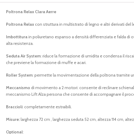
Poltrona Relax Clara Aerre
Poltrona Relax
con struttura in multistrato di legno e altri derivati del 
Imbottitura
in poliuretano espanso a densità differenziata e falda di 
alta resistenza.
Seduta Air System
: riduce la formazione di umidita e condensa il ris
che previene la formazione di muffe e acari.
Roller System
: permette la movimentazione della poltrona tramite un 
Meccanismo
di movimento a 2 motori: consente di reclinare schienale
meccanismo Lift Alza persona che consente di accompagnare il proces
Braccioli
: completamente estraibili.
Misure:
larghezza 72 cm , larghezza seduta 52 cm, altezza 114 cm, alte
Optional
: