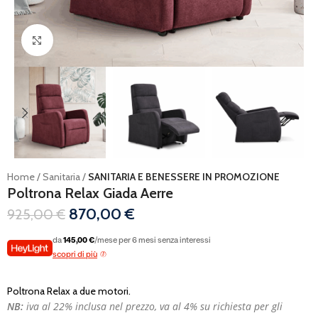
Ingrandisci
Home
Sanitaria
SANITARIA E BENESSERE IN PROMOZIONE
Poltrona Relax Giada Aerre
870,00
€
925,00
€
da
145,00 €
/mese per 6 mesi senza interessi
scopri di più
Poltrona Relax a due motori.
NB:
iva al 22% inclusa nel prezzo, va al 4% su richiesta per gli