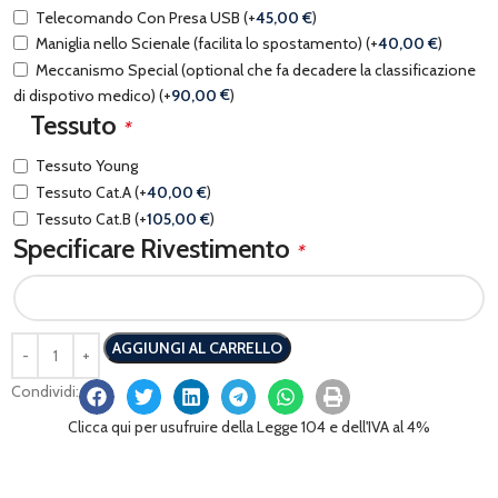
Telecomando Con Presa USB
(+
45,00
€
)
Maniglia nello Scienale (facilita lo spostamento)
(+
40,00
€
)
Meccanismo Special (optional che fa decadere la classificazione
di dispotivo medico)
(+
90,00
€
)
Tessuto
*
Tessuto Young
Tessuto Cat.A
(+
40,00
€
)
Tessuto Cat.B
(+
105,00
€
)
Specificare Rivestimento
*
AGGIUNGI AL CARRELLO
Condividi:
Clicca qui per usufruire della Legge 104 e dell'IVA al 4%