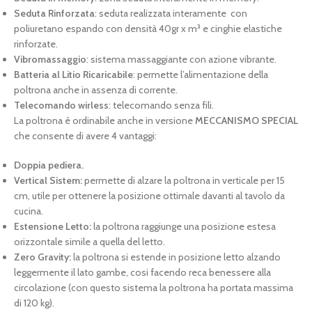
Seduta Rinforzata
: seduta realizzata interamente con
poliuretano espando con densità 40gr x m³ e cinghie elastiche
rinforzate.
Vibromassaggio
: sistema massaggiante con azione vibrante.
Batteria al Litio Ricaricabile
: permette l’alimentazione della
poltrona anche in assenza di corrente.
Telecomando wirless
: telecomando senza fili.
La poltrona è ordinabile anche in versione
MECCANISMO SPECIAL
che consente di avere 4 vantaggi:
Doppia pediera.
Vertical Sistem:
permette di alzare la poltrona in verticale per 15
cm, utile per ottenere la posizione ottimale davanti al tavolo da
cucina.
Estensione Letto:
la poltrona raggiunge una posizione estesa
orizzontale simile a quella del letto.
Zero Gravity:
la poltrona si estende in posizione letto alzando
leggermente il lato gambe, cosi facendo reca benessere alla
circolazione (con questo sistema la poltrona ha portata massima
di 120 kg).