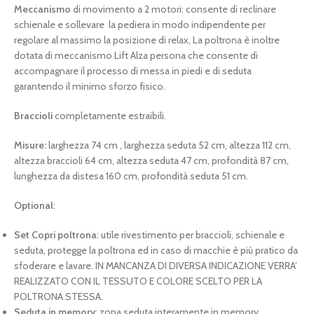
Meccanismo
di movimento a 2 motori: consente di reclinare
schienale e sollevare la pediera in modo indipendente per
regolare al massimo la posizione di relax, La poltrona è inoltre
dotata di meccanismo Lift Alza persona che consente di
accompagnare il processo di messa in piedi e di seduta
garantendo il minimo sforzo fisico.
Braccioli
completamente estraibili.
Misure:
larghezza 74 cm , larghezza seduta 52 cm, altezza 112 cm,
altezza braccioli 64 cm, altezza seduta 47 cm, profondità 87 cm,
lunghezza da distesa 160 cm, profondità seduta 51 cm.
Optional
:
Set Copri poltrona
: utile rivestimento per braccioli, schienale e
seduta, protegge la poltrona ed in caso di macchie è più pratico da
sfoderare e lavare. IN MANCANZA DI DIVERSA INDICAZIONE VERRA’
REALIZZATO CON IL TESSUTO E COLORE SCELTO PER LA
POLTRONA STESSA.
Seduta in memory
: zona seduta interamente in memory.