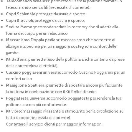
Telecomando Wireless:
permettedi usare la poltrona tramite un
telecomando senza fili (necessita di corrente).
Copri Schienale:
protegge da usura e sporco.
Copri Braccioli:
protegge da usura e sporco.
Seduta Memory:
comoda seduta in memory che si adatta alla
forma del corpo per un relax unico.
Meccanismo Doppia pediera:
meccanismo che permette di
allungare la pediera per un maggiore sostegno e confort delle
gambe.
Kit Batteria:
permette l’uso della poltrona anche lontano da prese
della corrente(usa elettricità).
Cuscino poggiareni universle:
comodo Cuscino Poggiareni per un
comfort unico.
Maniglione Spalliera:
permette di spostare ancora più facilemte
la poltona in conbinazione con il Kit Roller di serie.
Poggiatesta universale:
comodo poggiatesta per rendere la tua
poltrona ancora più confortevole.
Kit vibro:
massaggio rilassante e stimolante per la circolazione su
tutto il corpo(necessita di corrente).
Contattare il servizio clienti per maggiori informazioni