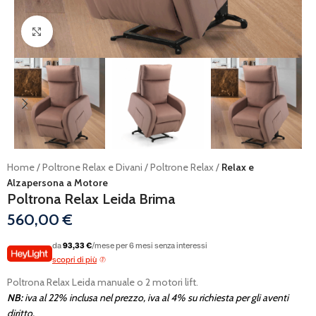
Ingrandisci
Home
Poltrone Relax e Divani
Poltrone Relax
Relax e
Alzapersona a Motore
Poltrona Relax Leida Brima
560,00
€
da
93,33 €
/mese per 6 mesi senza interessi
scopri di più
Poltrona Relax Leida manuale o 2 motori lift.
NB:
iva al 22% inclusa nel prezzo, iva al 4% su richiesta per gli aventi
diritto.