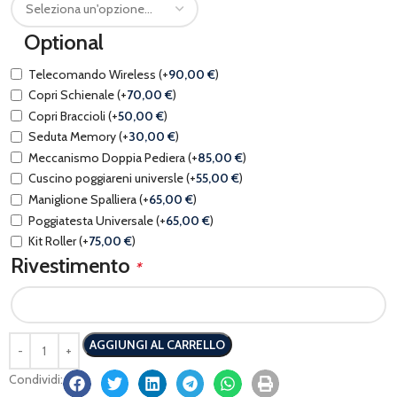
Optional
Telecomando Wireless
(+
90,00
€
)
Copri Schienale
(+
70,00
€
)
Copri Braccioli
(+
50,00
€
)
Seduta Memory
(+
30,00
€
)
Meccanismo Doppia Pediera
(+
85,00
€
)
Cuscino poggiareni universle
(+
55,00
€
)
Maniglione Spalliera
(+
65,00
€
)
Poggiatesta Universale
(+
65,00
€
)
Kit Roller
(+
75,00
€
)
Rivestimento
*
AGGIUNGI AL CARRELLO
Condividi: