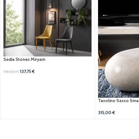
Sedia Stones Miryam
137,75
€
145,00
€
Tavolino Sasso Sma
315,00
€