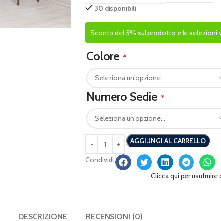
30 disponibili
Sconto del 5% sul prodotto e le selezioni vis
Colore
*
Numero Sedie
*
AGGIUNGI AL CARRELLO
Condividi:
Clicca qui per usufruire
DESCRIZIONE
RECENSIONI (0)