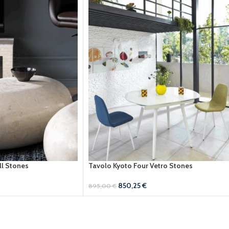
ll Stones
Tavolo Kyoto Four Vetro Stones
850,25
€
895,00
€