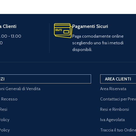
 Clienti
Pagamenti Sicuri
.00 - 13.00
Paga comodamente online
30
scegliendo uno fra i metodi
disponibili.
IZI
AREA CLIENTI
ni Generali di Vendita
Area Riservata
di Recesso
Contattaci per Pre
Resi
Resi e Rimborsi
Policy
Iva Agevolata
Policy
Traccia il tuo Ordin