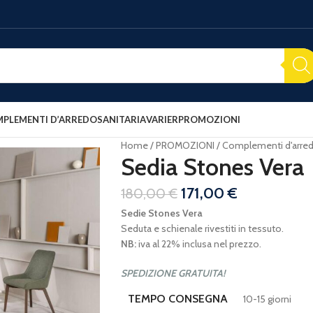
PLEMENTI D’ARREDO
SANITARIA
VARIER
PROMOZIONI
Home
PROMOZIONI
Complementi d'arre
Sedia Stones Vera
171,00
€
180,00
€
Sedie Stones Vera
Seduta e schienale rivestiti in tessuto.
NB:
iva al 22% inclusa nel prezzo.
SPEDIZIONE GRATUITA!
TEMPO CONSEGNA
10-15 giorni