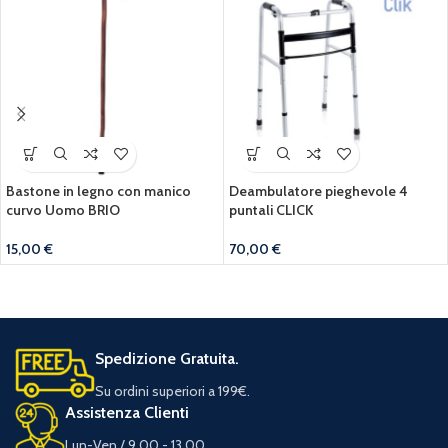
Bastone in legno con manico
Deambulatore pieghevole 4
curvo Uomo BRIO
puntali CLICK
15,00
€
70,00
€
Spedizione Gratuita.
Su ordini superiori a 199€.
Assistenza Clienti
Lun-Ven / 9.00 - 13.00