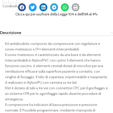
Condividi:
Clicca qui per usufruire della Legge 104 e dell'IVA al 4%
Descrizione
Kit antidecubito composto da compressore con regolatore e
sovra-materasso a 17+1 elementi intercambiabili.
Il sovra-materasso è caratterizzato da una base e da elementi
intercambiabili in Nylon/PVC con i primi 3 elementi che hanno
funzione cuscino, 6 elementi centrali dotati di microfori per una
ventilazione efficace sulla superficie paziente a contatto, con
cinghie di fissaggio. Il telo di copertura, impermeabile e traspirante,
è realizzato in Nylon/PU con cerniera su tre lati.
Il kit è dotato di tubi a tre vie con connettori CPC per il gonfiaggio e
un sistema CPR per lo sgonfiaggio rapido durante procedure di
emergenza.
Il compressore ha indicatori di bassa pressione e pressione
normale. È Possibile programmare, mediante manopola di