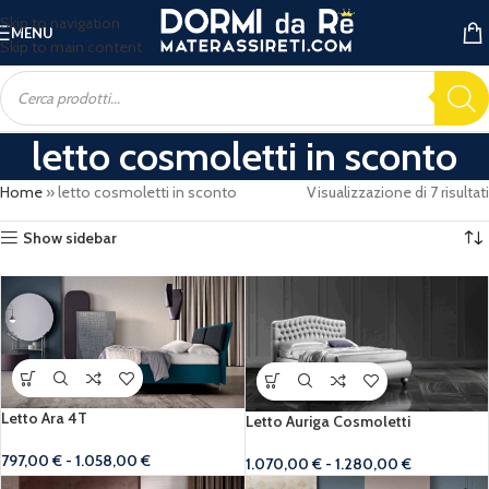
Skip to navigation
MENU
Skip to main content
letto cosmoletti in sconto
Home
»
letto cosmoletti in sconto
Visualizzazione di 7 risultati
Show sidebar
Letto Ara 4T
Letto Auriga Cosmoletti
797,00
€
-
1.058,00
€
1.070,00
€
-
1.280,00
€